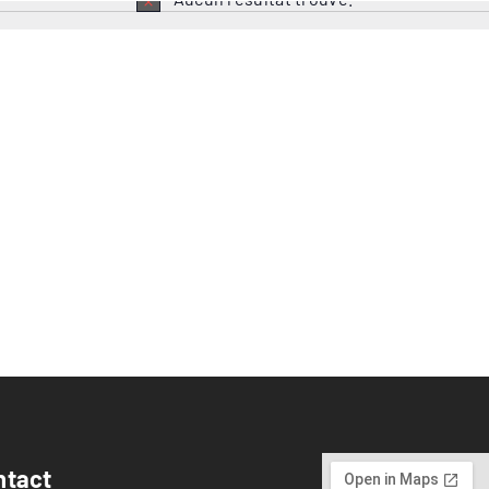
Notice
Renaissance Industrielle
Science et Industrie
ntact