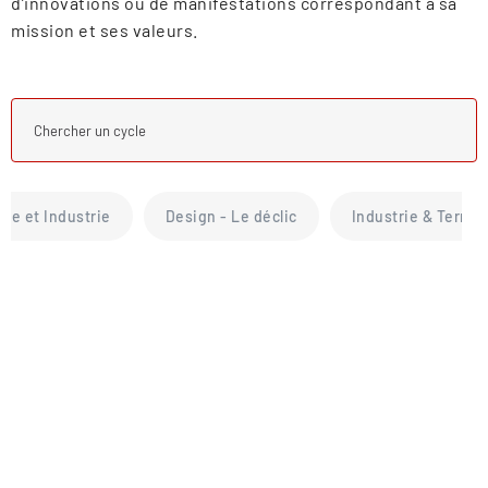
d’innovations ou de manifestations correspondant à sa
mission et ses valeurs.
ce et Industrie
Design - Le déclic
Industrie & Territo