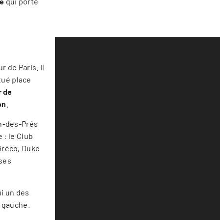
re
qui porte
 de Paris. Il
tué place
r de
on
.
in-des-Prés
 : le Club
 Gréco, Duke
 ses
ui un des
e gauche.