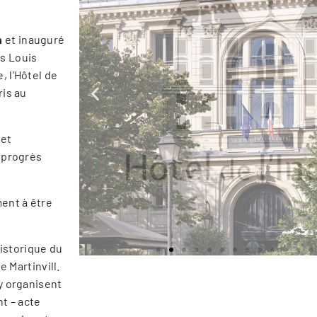
n
et inauguré
s Louis
, l’Hôtel de
ris au
 et
 progrès
ment à être
historique du
 Martinvill.
 y organisent
t – acte