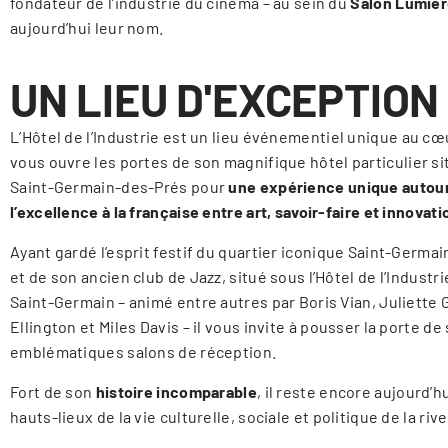
fondateur de l’industrie du cinéma – au sein du
Salon Lumiè
aujourd’hui leur nom.
UN LIEU D'EXCEPTION
L’Hôtel de l’Industrie
est un lieu
événementiel
unique au cœur
vous
ouvre les portes de son magnifique hôtel particulier si
Saint-Germain-des-Prés pour
une expérience unique autou
l’excellence à la française entre art, savoir-faire et innovati
Ayant gardé l’esprit festif du quartier iconique Saint-Germa
et de son ancien club de Jazz, situé sous l’Hôtel de l’Industrie
Saint-Germain – animé entre autres par Boris Vian, Juliette
Ellington et Miles Davis – il vous invite à pousser la porte de
emblématiques salons de réception.
Fort de son
histoire incomparable
, il reste encore aujourd’h
hauts-lieux de la vie culturelle, sociale et politique de la riv