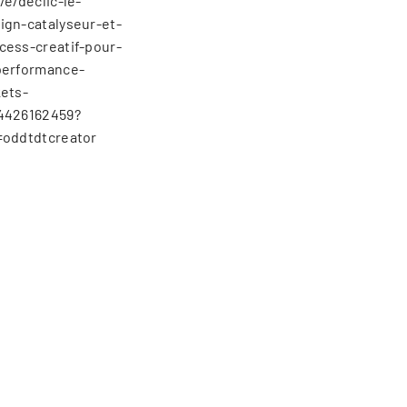
r/e/declic-le-
ign-catalyseur-et-
cess-creatif-pour-
performance-
kets-
4426162459?
=oddtdtcreator