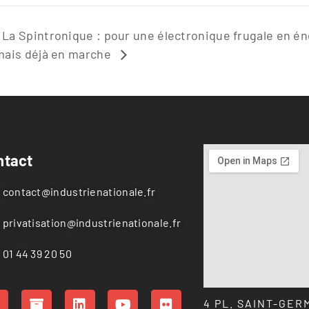
La Spintronique : pour une électronique frugale en é
mais déjà en marche
ntact
contact@industrienationale.fr
privatisation@industrienationale.fr
01 44 39 20 50
4 PL. SAINT-GER