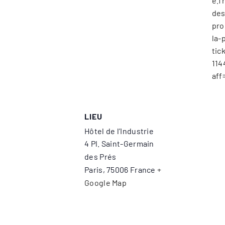
e.f
des
pro
la-
tic
114
aff
LIEU
Hôtel de l’Industrie
4 Pl. Saint-Germain
des Prés
Paris
,
75006
France
+
Google Map