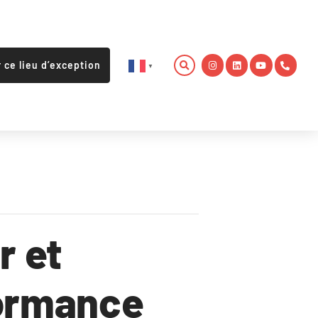
r ce lieu d’exception
▼
r et
formance