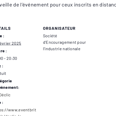
veille de l’événement pour ceux inscrits en distanc
TAILS
ORGANISATEUR
e :
Société
d’Encouragement pour
février 2025
l’industrie nationale
re :
00 - 20:30
x :
tuit
égorie
vènement:
Déclic
e :
ps://www.eventbrit