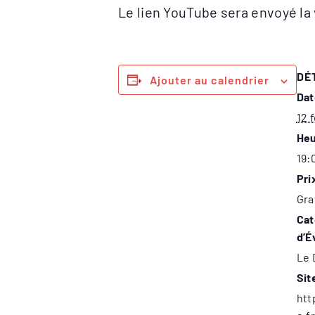
Le lien YouTube sera envoyé la 
DÉ
Ajouter au calendrier
Dat
12 
Heu
19:
Pri
Gra
Cat
d’É
Le 
Sit
htt