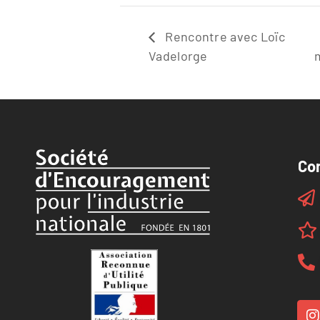
Rencontre avec Loïc
Vadelorge
Co