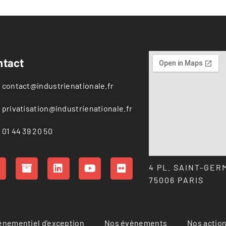
ntact
contact@industrienationale.fr
privatisation@industrienationale.fr
01 44 39 20 50
4 PL. SAINT-GER
75006 PARIS
vénementiel d’exception
Nos évènements
Nos actio