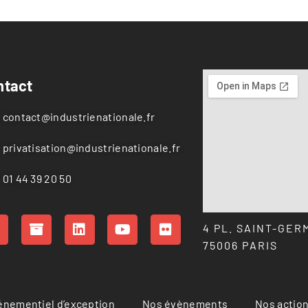
ntact
contact@industrienationale.fr
privatisation@industrienationale.fr
01 44 39 20 50
4 PL. SAINT-GER
75006 PARIS
vénementiel d’exception
Nos évènements
Nos actio