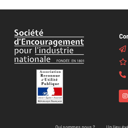
Co
Qui sommes nous ?
Un lieu é