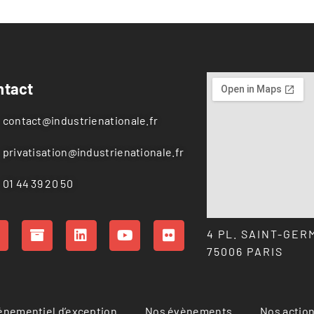
ntact
contact@industrienationale.fr
privatisation@industrienationale.fr
01 44 39 20 50
4 PL. SAINT-GER
75006 PARIS
vénementiel d’exception
Nos évènements
Nos actio