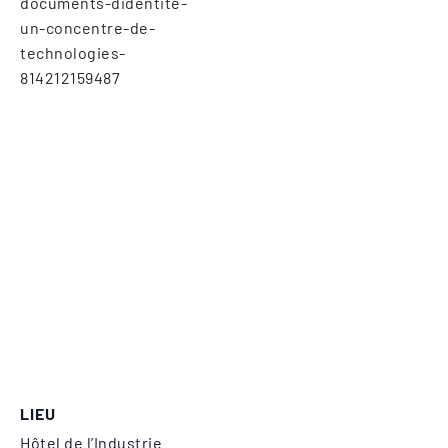
documents-didentite-
un-concentre-de-
technologies-
814212159487
LIEU
Hôtel de l’Industrie