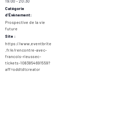
19:00 - 20:30
Catégorie
d’Évènement:
Prospective de la vie
future
Site :
https://www.eventbrite
.fr/e/rencontre-avec-
francois-rieussec-
tickets-1083854691559?
aff=oddtdtcreator